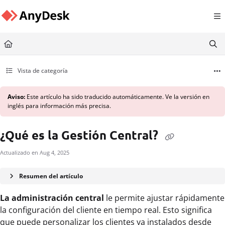
Documentation Index
Fetch the complete documentation index at:
https://support.anydesk.com/llms.txt
Use this file to discover all available pages before exploring further.
Vista de categoría
Aviso:
Este artículo ha sido traducido automáticamente. Ve la versión en
inglés para información más precisa.
¿Qué es la Gestión Central?
Actualizado en
Aug 4, 2025
Resumen del artículo
La administración central
le permite ajustar rápidamente
la configuración del cliente en tiempo real. Esto significa
que puede personalizar los clientes ya instalados desde