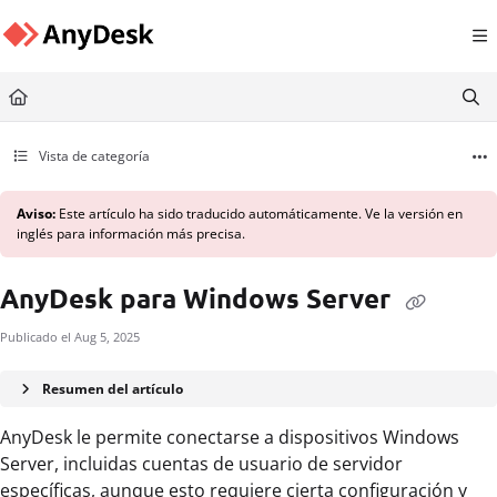
Documentation Index
Fetch the complete documentation index at:
https://support.anydesk.com/llms.txt
Use this file to discover all available pages before exploring further.
Vista de categoría
Aviso:
Este artículo ha sido traducido automáticamente. Ve la versión en
inglés para información más precisa.
AnyDesk para Windows Server
Publicado el Aug 5, 2025
Resumen del artículo
AnyDesk le permite conectarse a dispositivos Windows
Server, incluidas cuentas de usuario de servidor
específicas, aunque esto requiere cierta configuración y