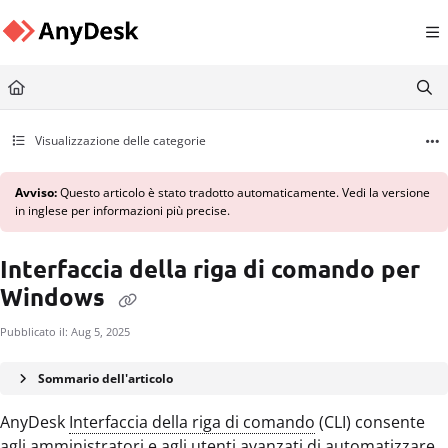
Documentation Index
Fetch the complete documentation index at:
https://support.anydesk.com/llms.txt
Use this file to discover all available pages before exploring further.
Visualizzazione delle categorie
Avviso:
Questo articolo è stato tradotto automaticamente. Vedi la versione
in inglese per informazioni più precise.
Interfaccia della riga di comando per
Windows
Pubblicato il: Aug 5, 2025
Sommario dell'articolo
AnyDesk
Interfaccia della riga di comando
(CLI) consente
agli amministratori e agli utenti avanzati di automatizzare