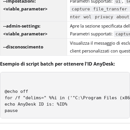
--impostazioni:
Parametri supportati:
,
ui
s
<viable_parameter>
capture
file_transfer
nter
wol
privacy
about
--admin-settings:
Apre la sezione specificata del
<viable_parameter>
Parametri supportati:
captu
Visualizza il messaggio di esc
--disconoscimento
client personalizzati con quest
Esempio di script batch per ottenere l'ID AnyDesk:
@echo off

for /f "delims=" %%i in ('"C:\Program Files (x86
echo AnyDesk ID is: %ID%

pause