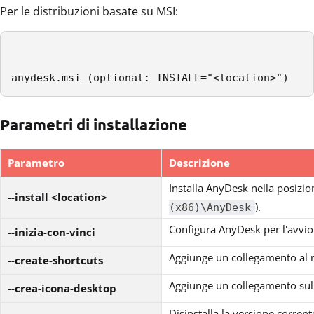
Per le distribuzioni basate su MSI:
anydesk.msi (optional: INSTALL="<location>")
Parametri di installazione
Parametro
Descrizione
Installa AnyDesk nella posizio
--install <location>
).
(x86)\AnyDesk
Configura AnyDesk per l'avvi
--inizia-con-vinci
Aggiunge un collegamento al 
--create-shortcuts
Aggiunge un collegamento sul
--crea-icona-desktop
Disinstalla la versione corren