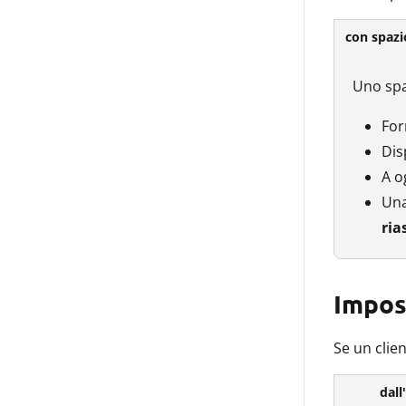
Uno spa
Fo
Dis
A o
Una
ria
Impost
Se un clie
dal