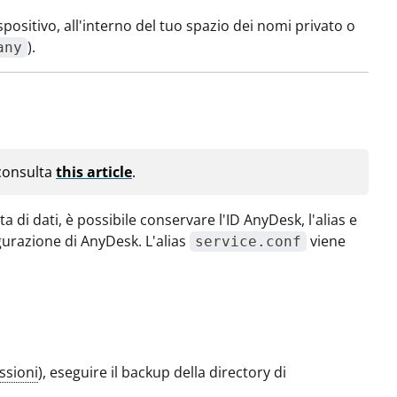
positivo, all'interno del tuo spazio dei nomi privato o
).
any
 consulta
this article
.
a di dati, è possibile conservare l'ID AnyDesk, l'alias e
gurazione di AnyDesk. L'alias
viene
service.conf
ssioni
), eseguire il backup della directory di