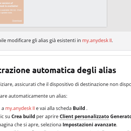
ile modificare gli alias già esistenti in
my.anydesk II
.
razione automatica degli alias
niziare, assicurati che il dispositivo di destinazione non di
rare automaticamente un alias:
i a
my.anydesk II
e vai alla scheda
Build
.
lic su
Crea build
per aprire
Client personalizzato
Generat
pagina che si apre, seleziona
Impostazioni avanzate
.