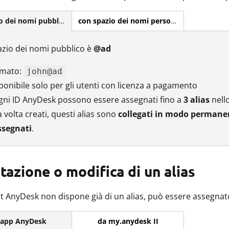
con spazio dei nomi personalizzato
con spazio dei nomi pubblico
zio dei nomi pubblico è
@ad
rmato:
john@ad
ponibile solo per gli utenti con licenza a pagamento
gni ID AnyDesk possono essere assegnati fino a
3 alias
nell
 volta creati, questi alias sono
collegati in modo permane
ssegnati
.
azione o modifica di un alias
nt AnyDesk non dispone già di un alias, può essere assegnat
da my.anydesk II
l'app AnyDesk