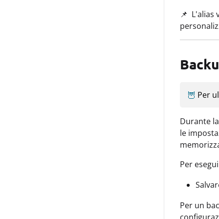
📌
L'alias 
personali
Backup
🦉
Per ul
Durante la 
le imposta
memorizzat
Per eseguir
Salvar
Per un bac
configura