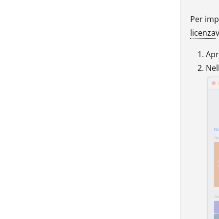
Per impo
licenza
Apr
Nel