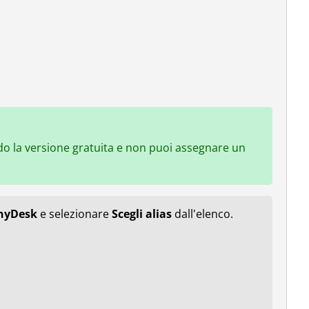
ando la versione gratuita e non puoi assegnare un
AnyDesk
e selezionare
Scegli alias
dall'elenco.