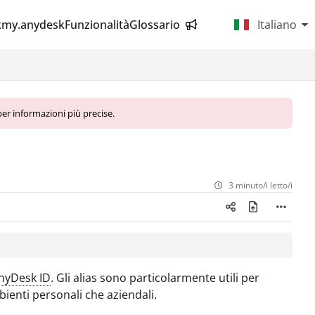
k
my.anydesk
Funzionalità
Glossario
Italiano
er informazioni più precise.
3 minuto/i letto/i
nyDesk ID
. Gli alias sono particolarmente utili per
bienti personali che aziendali.