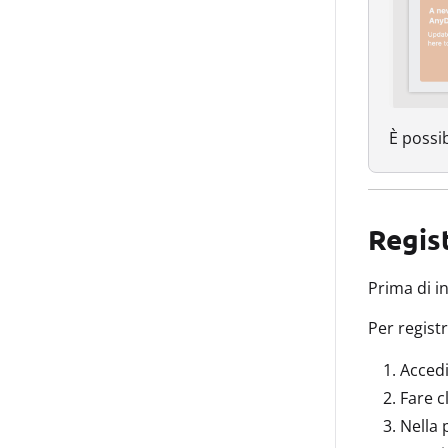
È possib
Regist
Prima di i
Per regist
Acced
Fare c
Nella 