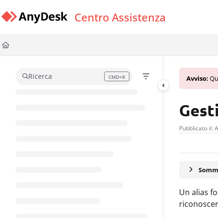
Documentation Index
Centro Assistenza
Fetch the complete documentation index at:
https://support.anydesk.com/l
Use this file to discover all available pages before exploring further.
Ricerca
CMD+K
Avviso:
Que
Press CMD+K to open search
Gesti
Pubblicato il:
Somma
Un alias fo
riconoscer