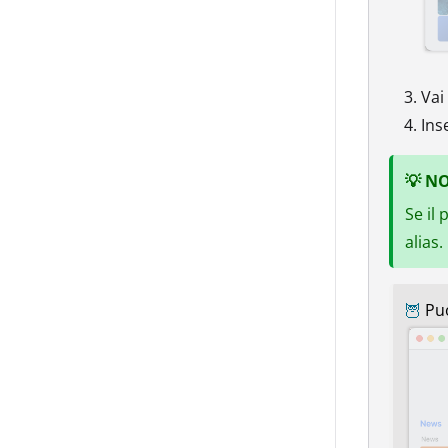
Vai
Inse
💡
NO
Se il
alias.
🦉
Puo