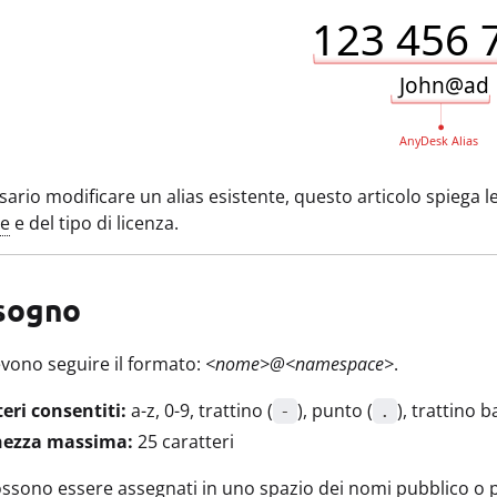
sario modificare un alias esistente, questo articolo spiega l
e
e del tipo di licenza.
sogno
devono seguire il formato:
<nome>@<namespace>
.
eri consentiti:
a-z, 0-9, trattino (
), punto (
), trattino b
-
.
ezza massima:
25 caratteri
possono essere assegnati in uno spazio dei nomi pubblico o 