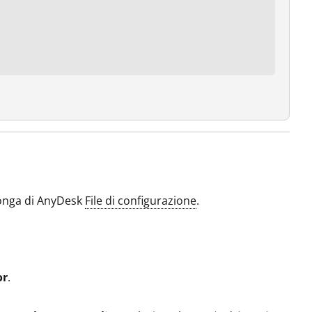
sponga di AnyDesk
File di configurazione
.
or
.