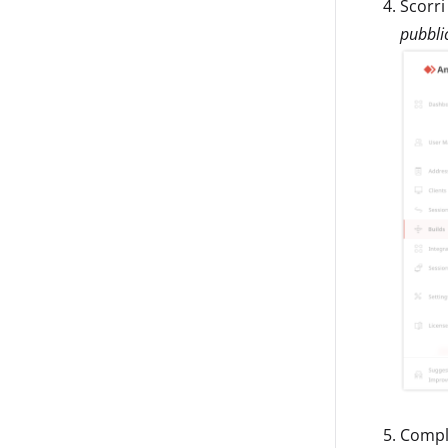
Scorri
pubbli
Comple