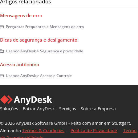
Artigos relacionados
Mensagens de erro
Perguntas Frequentes > Mensagens de erro
Dicas de segurança e desligamento
Usando AnyDesk > Segurança e privacidade
Acesso autônomo
Usando AnyDesk > Acesso e Controle
Soluções
Baixar AnyDesk
Serviços
Sobre a Empresa
© 2026 AnyDesk Software GmbH - Feito com amor em Stuttgart,
Alemanha
Termos & Condições
Política de Privacidade
Termo
de Responsabilidade