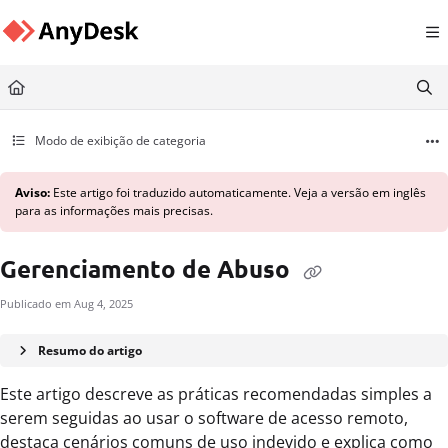
Documentation Index
Fetch the complete documentation index at:
https://support.anydesk.com/llms.txt
Use this file to discover all available pages before exploring further.
Modo de exibição de categoria
Aviso:
Este artigo foi traduzido automaticamente. Veja a versão em inglês
para as informações mais precisas.
Gerenciamento de Abuso
Publicado em Aug 4, 2025
Resumo do artigo
Este artigo descreve as práticas recomendadas simples a
serem seguidas ao usar o software de acesso remoto,
destaca cenários comuns de uso indevido e explica como