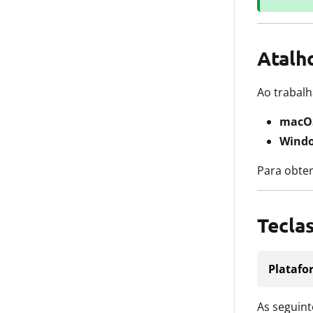
Atalh
Ao trabal
macO
Wind
Para obter
Teclas
Platafo
As seguin