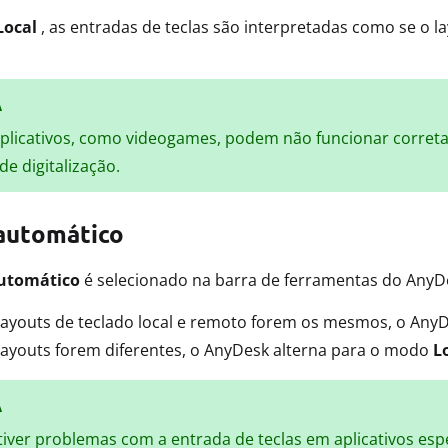
Local
, as entradas de teclas são interpretadas como se o la
A
aplicativos, como videogames, podem não funcionar corre
de digitalização.
automático
utomático
é selecionado na barra de ferramentas do AnyD
 layouts de teclado local e remoto forem os mesmos, o An
layouts forem diferentes, o AnyDesk alterna para o modo
L
A
tiver problemas com a entrada de teclas em aplicativos es