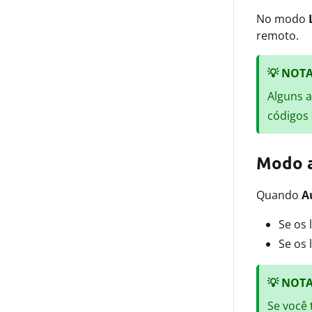
No modo
remoto.
💡
NOT
Alguns 
códigos 
Modo 
Quando
A
Se os
Se os 
💡
NOT
Se você 