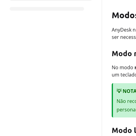
Modos
AnyDesk n
ser neces
Modo 
No modo
um teclad
💡
NOT
Não rec
persona
Modo l