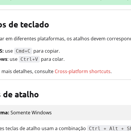
os de teclado
har em diferentes plataformas, os atalhos devem correspo
S:
use
para copiar.
Cmd+C
ows
: use
para colar.
Ctrl+V
 mais detalhes, consulte
Cross-platform shortcuts
.
 de atalho
rma:
Somente Windows
tes teclas de atalho usam a combinação
Ctrl + Alt + S