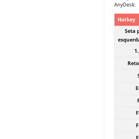
AnyDesk:
Hotkey
Seta 
esquerda
1.
Reto
E
F
F
F