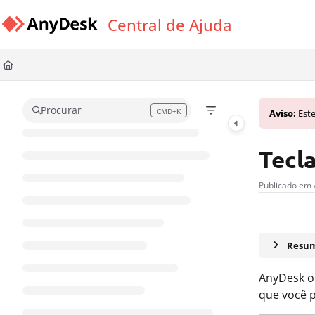
Documentation Index
Central de Ajuda
Fetch the complete documentation index at:
https://support.anydesk.com/l
Use this file to discover all available pages before exploring further.
Procurar
CMD+K
Aviso:
Este
Press CMD+K to open search
Tecla
Publicado em 
Resum
AnyDesk of
que você p