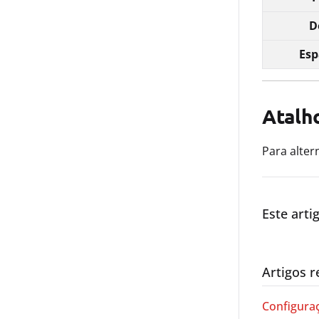
D
Esp
Atalh
Para alter
Este artig
Artigos r
Configuraç